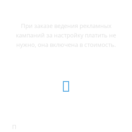
НАСТРОЙКА РЕКЛАМЫ
- В ПОДАРОК 🎁
При заказе ведения рекламных
кампаний за настройку платить не
нужно, она включена в стоимость.
ПЛАТИТЕ ЗА ВЕДЕНИЕ
НА 50% МЕНЬШЕ
П
отому что стоимость услуг частного