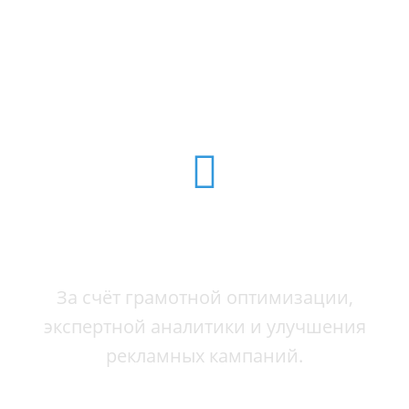
специалиста в 2 раза ниже, чем
менеджеров рекламных агентств.
+ 30% К ЗАЯВКАМ
СО ВТОРОГО МЕСЯЦА
За счёт грамотной оптимизации,
экспертной аналитики и улучшения
рекламных кампаний.