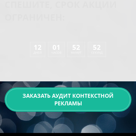
СПЕШИТЕ, СРОК АКЦИИ
ОГРАНИЧЕН:
12
01
52
52
ДНЕЙ
ЧАСОВ
МИНУТ
СЕКУНД
ЗАКАЗАТЬ АУДИТ КОНТЕКСТНОЙ
РЕКЛАМЫ